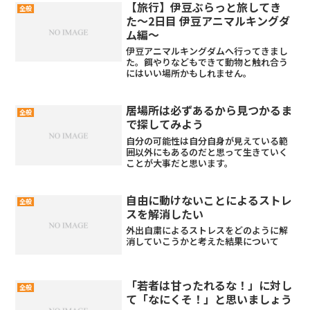
行動することが増えたツレも同じように
【旅行】伊豆ぶらっと旅してき
全般
精神的に苦しく...
た〜2日目 伊豆アニマルキングダ
ム編〜
伊豆アニマルキングダムへ行ってきまし
た。餌やりなどもできて動物と触れ合う
にはいい場所かもしれません。
居場所は必ずあるから見つかるま
全般
で探してみよう
自分の可能性は自分自身が見えている範
囲以外にもあるのだと思って生きていく
ことが大事だと思います。
自由に動けないことによるストレ
全般
スを解消したい
外出自粛によるストレスをどのように解
消していこうかと考えた結果について
「若者は甘ったれるな！」に対し
全般
て「なにくそ！」と思いましょう