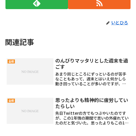
いとひろ
関連記事
のんびりマッタリとした週末を過
全般
ごす
あまり同じところにずっといるのが苦手
なこともあって、週末とはいえ何かしら
動き回っていることが多いのですが、緊
急事態宣言中であることや変異株の感染
力が強くなっていることなどもあってこ
の週末は久しぶりに家でマッタリと過ご
思ったよりも精神的に疲労してい
全般
しました。まぁ、ずっと家...
たらしい
先日Twitterの方でもつぶやいたのです
が、この1年強の期間で思いの外疲れてい
たのだと気づいた。思ったよりもこの1年
で自分の心も疲弊していたんだなと最近
感じてるそして、この半年くらい一緒に