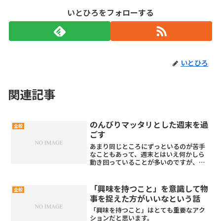
いとひろをフォローする
いとひろ
関連記事
のんびりマッタリとした週末を過
全般
ごす
あまり同じところにずっといるのが苦手
なこともあって、週末とはいえ何かしら
動き回っていることが多いのですが、緊
急事態宣言中であることや変異株の感染
力が強くなっていることなどもあってこ
の週末は久しぶりに家でマッタリと過ご
「興味を持つこと」を意識して物
全般
しました。まぁ、ずっと家...
事を捉えた方がいいなという話
「興味を持つこと」はとても重要なアク
ションだと思います。