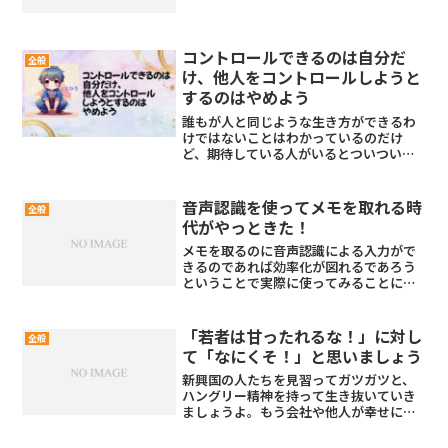
コントロールできるのは自分だ
全般
け、他人をコントロールしようと
するのはやめよう
誰もが人と同じような生き方ができるわ
けではないことはわかっているのだけ
ど、期待している人がいるとついつい口
を出してしまう悪いクセがある。「どう
せならもう少し高みを目指そうよ！」と
後ろから背中を押そうとするのだけど、
音声認識を使ってメモを取れる時
全般
みんながみんな高みを目指し...
代がやっときた！
メモを取るのに音声認識による入力がで
きるのであれば効率化が図れるであろう
ということで実際に使ってみることにし
ました。以前同じことを考えた時は認識
精度がいまいちでしたが、今は認識精度
もあがっていて実用的になりましたね。
「若者は甘ったれるな！」に対し
全般
て「なにくそ！」と思いましょう
新興国の人たちを見習ってガツガツと、
ハングリー精神を持って生き抜いていき
ましょうよ。もう会社や他人が幸せにし
てくれるなんてことはないのだから…