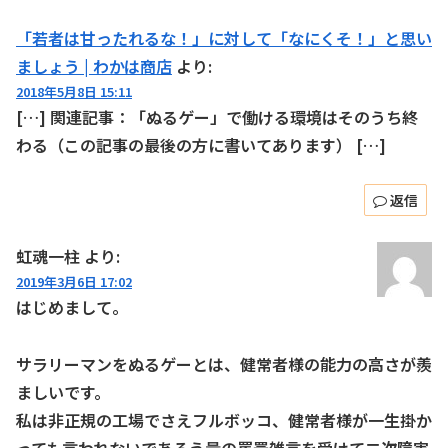
「若者は甘ったれるな！」に対して「なにくそ！」と思い
ましょう | わかは商店
より:
2018年5月8日 15:11
[…] 関連記事：「ぬるゲー」で働ける環境はそのうち終
わる（この記事の最後の方に書いてあります） […]
返信
虹魂一柱
より:
2019年3月6日 17:02
はじめまして。
サラリーマンをぬるゲーとは、健常者様の能力の高さが羨
ましいです。
私は非正規の工場でさえフルボッコ、健常者様が一生掛か
っても言われないであろう量の罵詈雑言を受けて二次障害