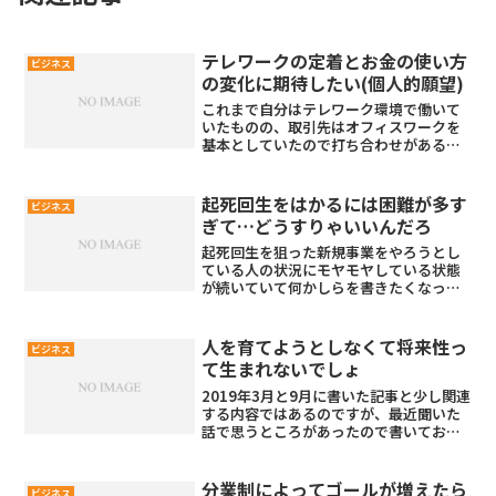
テレワークの定着とお金の使い方
ビジネス
の変化に期待したい(個人的願望)
これまで自分はテレワーク環境で働いて
いたものの、取引先はオフィスワークを
基本としていたので打ち合わせがあると
スーツを着て相手方のオフィスに出向い
ていたんですよね。それが、COVID-19の
おかげ？でZoomやMicrosoft Teams
起死回生をはかるには困難が多す
ビジネス
な...
ぎて…どうすりゃいいんだろ
起死回生を狙った新規事業をやろうとし
ている人の状況にモヤモヤしている状態
が続いていて何かしらを書きたくなって
しまいます。。。
人を育てようとしなくて将来性っ
ビジネス
て生まれないでしょ
2019年3月と9月に書いた記事と少し関連
する内容ではあるのですが、最近聞いた
話で思うところがあったので書いておこ
うと思います。サラリーマン時代にめち
ゃくちゃ苦労したのでついつい反応して
しまうのが人材育成に関する話題なんで
分業制によってゴールが増えたら
ビジネス