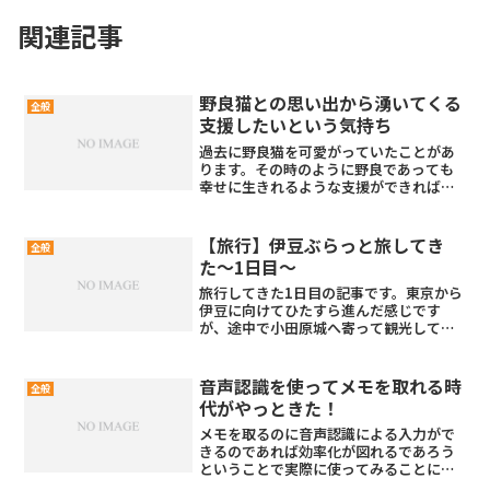
関連記事
野良猫との思い出から湧いてくる
全般
支援したいという気持ち
過去に野良猫を可愛がっていたことがあ
ります。その時のように野良であっても
幸せに生きれるような支援ができればな
ぁ…と感じてます。
【旅行】伊豆ぶらっと旅してき
全般
た〜1日目〜
旅行してきた1日目の記事です。東京から
伊豆に向けてひたすら進んだ感じです
が、途中で小田原城へ寄って観光してき
ました。
音声認識を使ってメモを取れる時
全般
代がやっときた！
メモを取るのに音声認識による入力がで
きるのであれば効率化が図れるであろう
ということで実際に使ってみることにし
ました。以前同じことを考えた時は認識