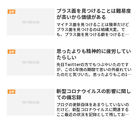
精度がいまいちでしたが、今は認識精度
もあがっていて実用的になりましたね。
プラス面を見つけることは難易度
全般
が高いから価値がある
マイナス面を見つけることは簡単だけど
プラス面を見つけるのは結構大変。で
も、プラス面を見つける癖をつけると幸
せに一歩近づけるんじゃないでしょうか
ね。
思ったよりも精神的に疲労してい
全般
たらしい
先日Twitterの方でもつぶやいたのです
が、この1年強の期間で思いの外疲れてい
たのだと気づいた。思ったよりもこの1年
で自分の心も疲弊していたんだなと最近
感じてるそして、この半年くらい一緒に
行動することが増えたツレも同じように
新型コロナウイルスの影響に関し
全般
精神的に苦しく...
ての備忘録
ブログの更新自体をあまりしていないの
だけど、新型コロナウイルスに関連する
ここ最近の状況を記録として残しておか
なければ…と思って書き始めてみた。海
外と比較すると日本における新型コロナ
ウイルスによる死者数は現時点では爆発
的に増えているわけではな...